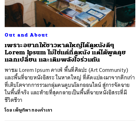
ค้นหา
SHARE
TWEET
LINE
EMAIL
Out and About
เพราะอยากให้ชาวหาดใหญ่ได้ดูหนังดีๆ
Lorem Ipsum ไม่ใช่แค่ที่ดูหนัง แต่ได้พูดคุย
แลกเปลี่ยน และเติมพลังใจร่วมกัน
พาชม Lorem Ipsum คาเฟ่ พื้นที่ศิลปะ (Art Community)
และพื้นที่ฉายหนังอิสระ ในหาดใหญ่ ที่ดัดแปลงมาจากตึกเก่า
ที่เติบโตจากการรวมกลุ่มคนดูบนโลกออนไลน์ สู่การจัดฉาย
ในพื้นที่จริง และท้ายที่สุดกลายเป็นพื้นที่ฉายหนังอิสระที่มี
ชีวิตชีวา
โดย
เพ็ญทิพา ทองคำเภา