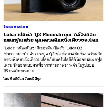
Innovation
Leica เปิดตัว ‘Q2 Monochrom’ กล้องคอม
แพคฟูลเฟรม สุดคลาสสิคหนึ่งเดียวของโลก
‘Leica’ กล้องสัญชาติเยอรมัน เปิดตัว ‘Leica Q2
Monochrom’ กล้องตระกูล Q2 สไตล์คลาสสิก ที่มาพร้อมกับ
ความพิเศษหนึ่งเดียวบนโลกกับเทคโนโลยีดิจิทัลคอมแพคฟูล
เฟรม ซึ่งออกแบบมาเพื่อการถ่ายภาพขาว-ดำ ในรูปแบบ
ดิจิตอลโดยเฉพาะ
โดย
กิตตินันท์ วัฒนธิติกุล