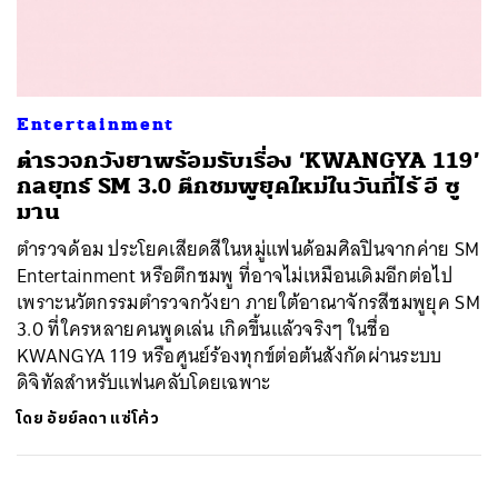
ค้นหา
Entertainment
SHARE
TWEET
LINE
EMAIL
ตำรวจกวังยาพร้อมรับเรื่อง ‘KWANGYA 119’
กลยุทธ์ SM 3.0 ตึกชมพูยุคใหม่ในวันที่ไร้ อี ซู
มาน
ตำรวจด้อม ประโยคเสียดสีในหมู่แฟนด้อมศิลปินจากค่าย SM
Entertainment หรือตึกชมพู ที่อาจไม่เหมือนเดิมอีกต่อไป
เพราะนวัตกรรมตำรวจกวังยา ภายใต้อาณาจักรสีชมพูยุค SM
3.0 ที่ใครหลายคนพูดเล่น เกิดขึ้นแล้วจริงๆ ในชื่อ
KWANGYA 119 หรือศูนย์ร้องทุกข์ต่อต้นสังกัดผ่านระบบ
ดิจิทัลสำหรับแฟนคลับโดยเฉพาะ
โดย
อัยย์ลดา แซ่โค้ว