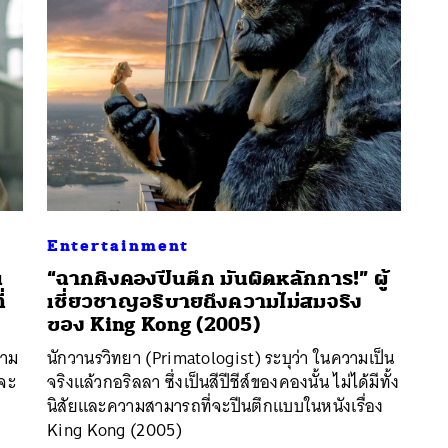
Entertainment
น
“ฉากคิงคองปีนตึก มันผิดหลักการ!” ผู้
่
เชี่ยวชาญอธิบายถึงความไม่สมจริง
นหา
ของ King Kong (2005)
SHARE
TWEET
LINE
EMAIL
วาม
นักวานรวิทยา (Primatologist) ระบุว่า ในความเป็น
นจะ
จริงแล้วกอริลลา ซึ่งเป็นสีปีชีส์ของคองนั้น ไม่ได้มีทั้ง
นิสัยและความสามารถที่จะปีนตึกแบบในหนังเรื่อง
King Kong (2005)