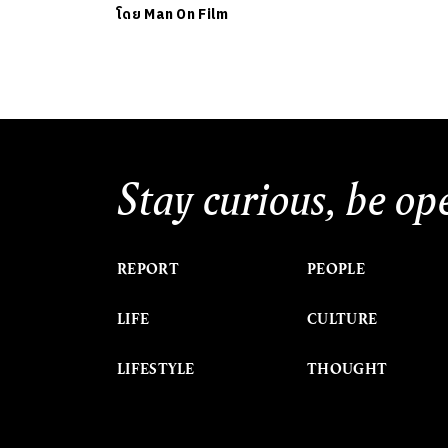
โดย
Man On Film
Stay curious, be op
REPORT
PEOPLE
LIFE
CULTURE
LIFESTYLE
THOUGHT