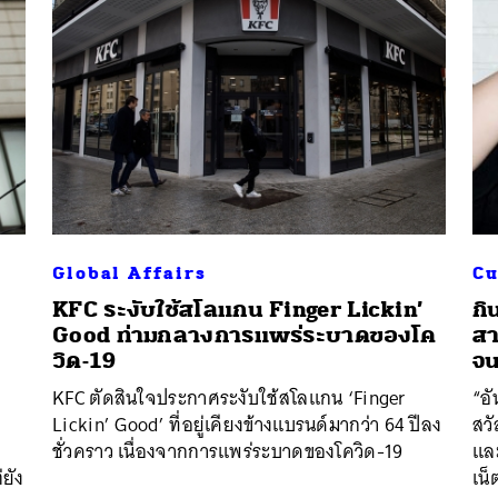
Global Affairs
Cu
KFC ระงับใช้สโลแกน Finger Lickin’
กิ
Good ท่ามกลางการแพร่ระบาดของโค
สา
วิด-19
จน
KFC ตัดสินใจประกาศระงับใช้สโลแกน ‘Finger
“อั
Lickin’ Good’ ที่อยู่เคียงข้างแบรนด์มากว่า 64 ปีลง
สวั
ชั่วคราว เนื่องจากการแพร่ระบาดของโควิด-19
แล
่ยัง
เน็