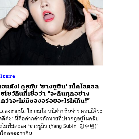
lture
นจนดัง! คุยกับ ‘ยางซูบิน’ เน็ตไอดอล
ยโชว์กินที่เชื่อว่า “จะกินทุกอย่าง
กว่าจะไม่มีของอร่อยอะไรให้กิน!”
นยองฮาเซโย ไฮ เฮลโล หนีห่าว ซินจ่าว คอนนิจิวะ
สดีค่ะ” นี่คือคำกล่าวทักทายที่ปรากฏอยู่ในคลิป
ะไลฟ์สดของ ‘ยางซูบิน (Yang Subin: 양수빈)’
ตไอดอลสายกิน ...