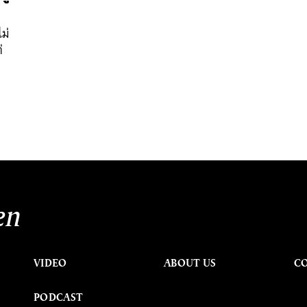
ม่
่
en
VIDEO
ABOUT US
C
PODCAST