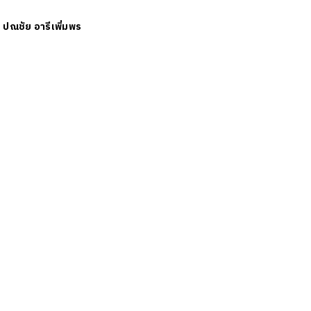
ย
ปณชัย อารีเพิ่มพร