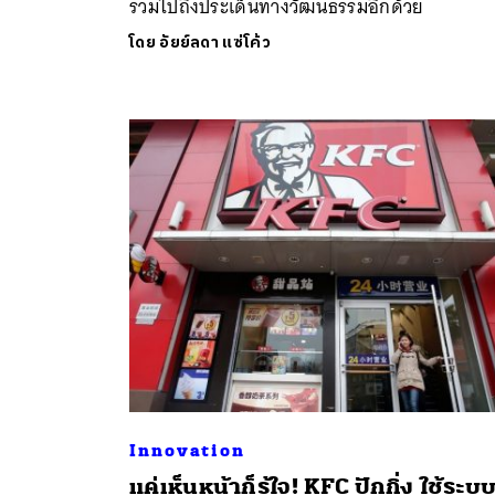
รวมไปถึงประเด็นทางวัฒนธรรมอีกด้วย
โดย
อัยย์ลดา แซ่โค้ว
ค้
Innovation
แค่เห็นหน้าก็รู้ใจ! KFC ปักกิ่ง ใช้ระบบร