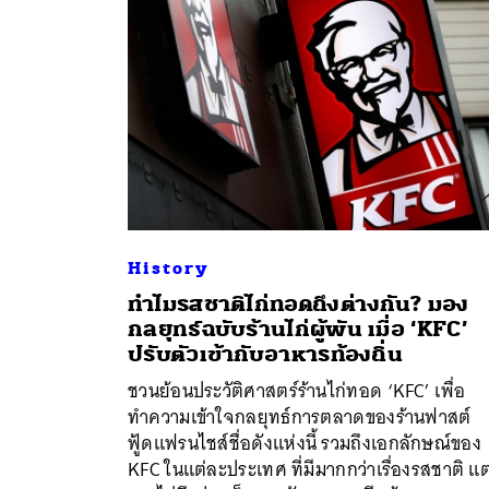
History
ทำไมรสชาติไก่ทอดถึงต่างกัน? มอง
กลยุทธ์ฉบับร้านไก่ผู้พัน เมื่อ ‘KFC’
ค้
ปรับตัวเข้ากับอาหารท้องถิ่น
ชวนย้อนประวัติศาสตร์ร้านไก่ทอด ‘KFC’ เพื่อ
ทำความเข้าใจกลยุทธ์การตลาดของร้านฟาสต์
ฟู้ดแฟรนไชส์ชื่อดังแห่งนี้ รวมถึงเอกลักษณ์ของ
KFC ในแต่ละประเทศ ที่มีมากกว่าเรื่องรสชาติ แต