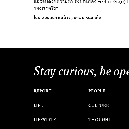
และจบด้วยความรัก ดั่งบทเพลง Feelin’ Go(o)d
ของเขาจริงๆ
โดย
อัยย์ลดา แซ่โค้ว
,
พาฝัน หน่อแก้ว
Stay curious, be op
REPORT
PEOPLE
LIFE
CULTURE
LIFESTYLE
THOUGHT