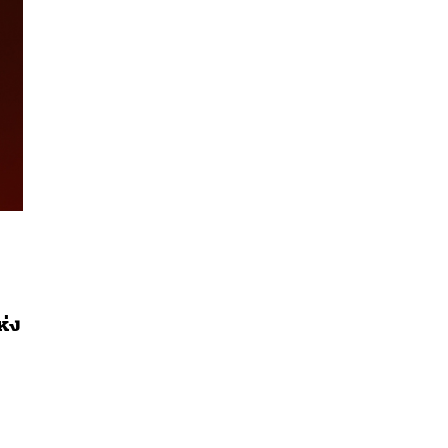
ห่ง
นหา
SHARE
TWEET
LINE
EMAIL
ง