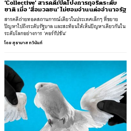
‘Collective’ สารคดีเปิดโปงการทุจริตระดับ
ชาติ เมื่อ ‘สื่อมวลชน’ ไม่ยอมจำนนต่ออำนาจรัฐ
สารคดีถ่ายทอดสถานการณ์เดียวในประเทศเล็กๆ ที่ขยาย
ปัญหาไปถึงระดับรัฐบาล และสะท้อนให้เห็นปัญหาเดียวกันใน
ระดับโลกอย่างการ ‘คอร์รัปชัน’
โดย
สุธามาส ทวินันท์