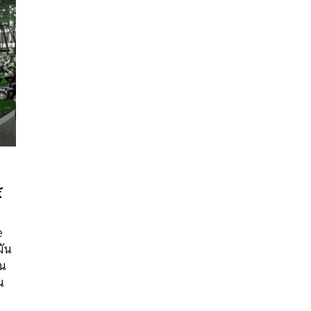
้
e
นหา
มัน
SHARE
TWEET
LINE
EMAIL
ิน
น