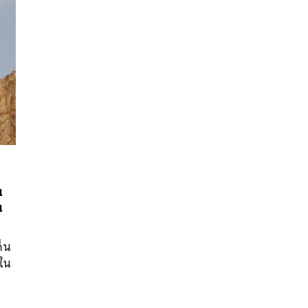
น
น
นหา
ด็น
SHARE
TWEET
LINE
EMAIL
ใน
ด