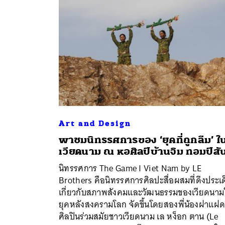
Art and Design
พาชมนิทรรศการของ ‘ยุคที่ถูกลืม’ ใ
เวียดนาม ณ หอศิลป์บ้านจิม ทอมป์สั
นิทรรศการ The Game I Viet Nam by LE
ค้
Brothers คือนิทรรศการศิลปะสื่อผสมที่ดึงประเ
เกี่ยวกับสภาพสังคมและวัฒนธรรมของเวียดนาม
ยุคหลังสงครามโลก จัดขึ้นโดยสองพี่น้องฝาแฝ
ศิลปินร่วมสมัยชาวเวียดนาม เล หง็อก ตาน (Le