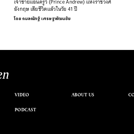
เจ้าชายแอนดรูว์ (Prince Andrew) แห่งราชวงศ์
อังกฤษ เสียชีวิตแล้วในวัย 41 ปี
โดย
กมลณัทฐ์ เศรษฐพัฒนชัย
en
VIDEO
ABOUT US
C
PODCAST