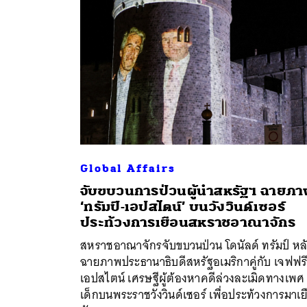
Global Affairs
จับขบวนการป่วนผู้นำสหรัฐฯ ฉายภ
‘ทรัมป์-เอปสไตน์’ บนวังวินด์เซอร์
ประท้วงการเยือนสหราชอาณาจักร
ค้
สหราชอาณาจักรจับขบวนป่วน โดนัลด์ ทรัมป์ หล
ฉายภาพประธานาธิบดีสหรัฐอเมริกาคู่กับ เจฟฟรี
เอปสไตน์ เศรษฐีผู้ต้องหาคดีล่วงละเมิดทางเพศ
เด็กบนพระราชวังวินด์เซอร์ เพื่อประท้วงการมาเย