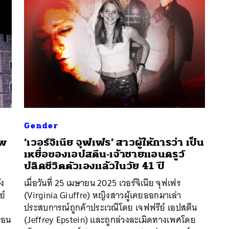
Gender
าพ
‘เวอร์จิเนีย จุฟเฟร’ สาวผู้ให้การว่า เป็น
เหยื่อของเอปสตีน-เจ้าชายแอนดรูว์
ปลิดชีวิตตัวเองแล้วในวัย 41 ปี
นหา
ัง
เมื่อวันที่ 25 เมษายน 2025 เวอร์จิเนีย จุฟเฟร
SHARE
TWEET
LINE
EMAIL
ย์
(Virginia Giuffre) หญิงสาวผู้เคยออกมาเล่า
ประสบการณ์ถูกค้าประเวณีโดย เจฟฟรีย์ เอปสตีน
ือน
(Jeffrey Epstein) และถูกล่วงละเมิดทางเพศโดย