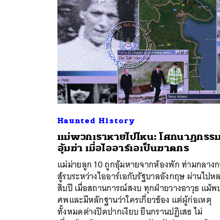
Haunted History
แม่พวกเราหายไปไหน: โศกนาฏกรร
อุ้มฆ่า เมื่อไออาร์เอเป็นฆาตกร
แม่ม่ายลูก 10 ถูกอุ้มหายจากห้องพัก ท่ามกลาง
สู้รบระหว่างไออาร์เอกับรัฐบาลอังกฤษ ผ่านไปห
ค้
สิบปี เมื่อสถานการณ์สงบ ทุกฝ่ายวางอาวุธ แม้พ
ศพและมีหลักฐานว่าใครเกี่ยวข้อง แต่ผู้ก่อเหตุ
ทั้งหมดต่างปิดปากเงียบ ยืนกรานปฏิเสธ ไม่