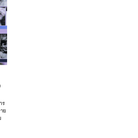
ม
การ
ลาย
นหา
บ
SHARE
TWEET
LINE
EMAIL