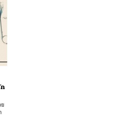
ัก
นหา
SHARE
TWEET
LINE
EMAIL
าย
า