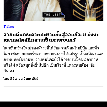
ค้นหา
SHARE
TWEET
LINE
EMAIL
Film
จากแผ่นกระดาษทะยานขึ้นสู่จอแก้ว: 5 มังงะ
หลากสไตล์ที่กลายเป็นภาพยนตร์
โลกอันกว้างใหญ่ของมังงะที่ได้รับความนิยมในญี่ปุ่นและทั่ว
โลก เส้นสายและเรื่องราวหลากหลายได้แปรรูปเป็นอนิเมะและ
ภาพยนตร์มากมาย ว่าแต่มันจะยังได้ ‘รส’ เหมือนเวลาอ่าน
หรือไม่ หรือสนุกยิ่งขึ้นไปอีก เป็นเรื่องที่แต่ละคนต้อง ‘ชิม’
กันเอง
โดย
สิรินารถ อินทะพันธ์