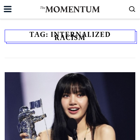
TAG:
INTERNALIZED
RACISM