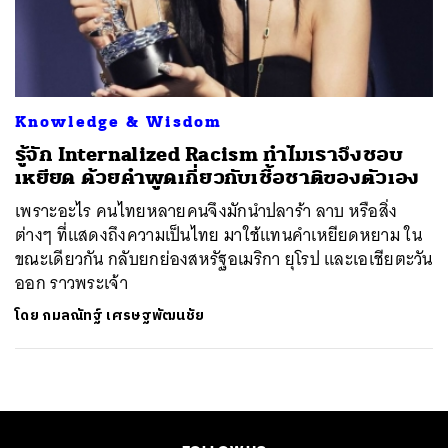
ค้นหา
SHARE
TWEET
LINE
EMAIL
Knowledge & Wisdom
รู้จัก Internalized Racism ทำไมเราจึงชอบ
เหยียด ด้วยคำพูดเกี่ยวกับเชื้อชาติของตัวเอง
เพราะอะไร คนไทยหลายคนจึงมักนำปลาร้า ลาบ หรือสิ่ง
ต่างๆ ที่แสดงถึงความเป็นไทย มาใช้แทนคำเหยียดหยาม ใน
ขณะเดียวกัน กลับยกย่องสหรัฐอเมริกา ยุโรป และเอเชียตะวัน
ออก ราวพระเจ้า
โดย
กมลณัทฐ์ เศรษฐพัฒนชัย