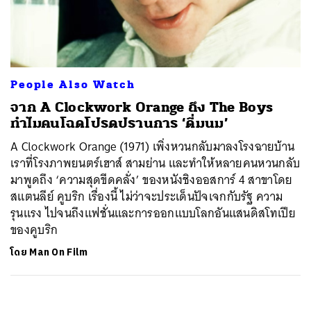
ค้นหา
SHARE
TWEET
LINE
EMAIL
People Also Watch
จาก A Clockwork Orange ถึง The Boys
ทำไมคนโฉดโปรดปรานการ ‘ดื่มนม’
A Clockwork Orange (1971) เพิ่งหวนกลับมาลงโรงฉายบ้าน
เราที่โรงภาพยนตร์เฮาส์ สามย่าน และทำให้หลายคนหวนกลับ
มาพูดถึง ‘ความสุดขีดคลั่ง’ ของหนังชิงออสการ์ 4 สาขาโดย
สแตนลีย์ คูบริก เรื่องนี้ ไม่ว่าจะประเด็นปัจเจกกับรัฐ ความ
รุนแรง ไปจนถึงแฟชั่นและการออกแบบโลกอันแสนดิสโทเปีย
ของคูบริก
โดย
Man On Film