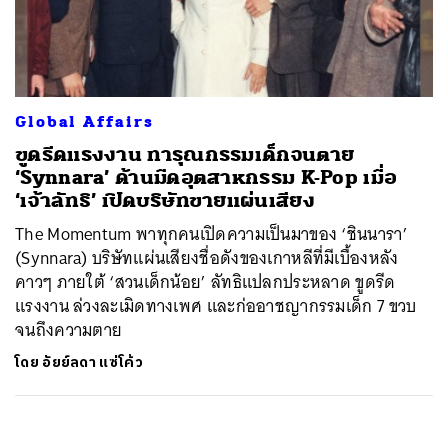
ค้นหา
SHARE
TWEET
LINE
EMAIL
Global Affairs
ขูดรีดแรงงาน ทารุณกรรมเด็กจนตาย
‘Synnara’ ด้านมืดอุตสาหกรรม K-Pop เมื่อ
‘เจ้าลัทธิ’ เปิดบริษัทขายแผ่นเสียง
The Momentum พาทุกคนเปิดความเป็นมาของ ‘ชินนารา’
(Synnara) บริษัทแผ่นเสียงชื่อดังของเกาหลีที่มีเบื้องหลัง
คาวๆ ภายใต้ ‘สวนเด็กน้อย’ ลัทธิแปลกประหลาด ขูดรีด
แรงงาน ล่วงละเมิดทางเพศ และก่ออาชญากรรมเด็ก 7 ขวบ
จนถึงความตาย
โดย
อัยย์ลดา แซ่โค้ว