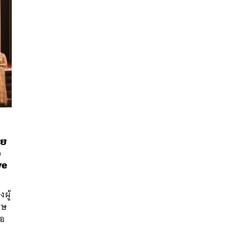
าย
อ
นหา
ve
SHARE
TWEET
LINE
EMAIL
ผู้
รษ
ธอ