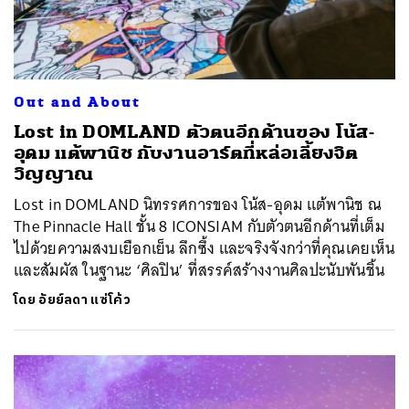
Out and About
Lost in DOMLAND ตัวตนอีกด้านของ โน้ส-
อุดม แต้พานิช กับงานอาร์ตที่หล่อเลี้ยงจิต
วิญญาณ
Lost in DOMLAND นิทรรศการของ โน้ส-อุดม แต้พานิช ณ
The Pinnacle Hall ชั้น 8 ICONSIAM กับตัวตนอีกด้านที่เต็ม
ไปด้วยความสงบเยือกเย็น ลึกซึ้ง และจริงจังกว่าที่คุณเคยเห็น
และสัมผัส ในฐานะ ‘ศิลปิน’ ที่สรรค์สร้างงานศิลปะนับพันชิ้น
โดย
อัยย์ลดา แซ่โค้ว
ค้นหา
SHARE
TWEET
LINE
EMAIL