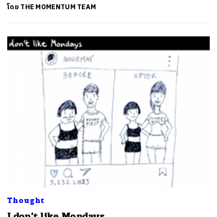
โดย
THE MOMENTUM TEAM
ค้นหา
SHARE
TWEET
LINE
EMAIL
Thought
I don’t like Mondays.