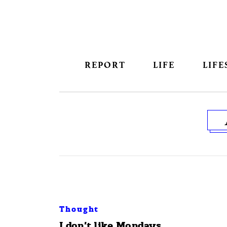
REPORT
LIFE
LIFE
Thought
I don’t like Mondays.