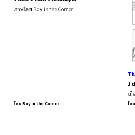
ภาพโดย Boy in the Corner
Th
นหา
I 
SHARE
TWEET
LINE
EMAIL
เมื
โดย
Boy in the Corner
โด