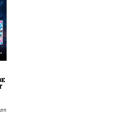
BE
T
นหา
SHARE
TWEET
LINE
EMAIL
งแรก