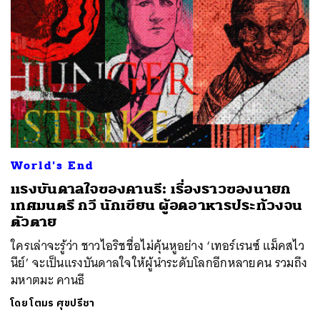
ค้นหา
SHARE
TWEET
LINE
EMAIL
World's End
แรงบันดาลใจของคานธี: เรื่องราวของนายก
เทศมนตรี กวี นักเขียน ผู้อดอาหารประท้วงจน
ตัวตาย
ใครเล่าจะรู้ว่า ชาวไอริชชื่อไม่คุ้นหูอย่าง ‘เทอร์เรนซ์ แม็คสไว
นีย์’ จะเป็นแรงบันดาลใจให้ผู้นำระดับโลกอีกหลายคน รวมถึง
มหาตมะ คานธี
โดย
โตมร ศุขปรีชา