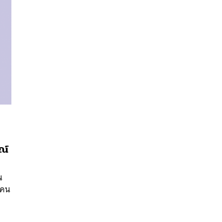
นหา
ณ์
SHARE
TWEET
LINE
EMAIL
น
นคน