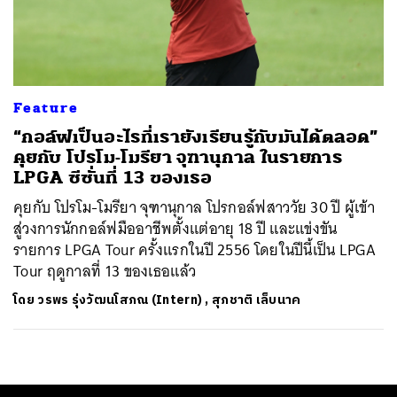
ค้นหา
SHARE
TWEET
LINE
EMAIL
Feature
“กอล์ฟเป็นอะไรที่เรายังเรียนรู้กับมันได้ตลอด”
คุยกับ โปรโม-โมรียา จุฑานุกาล ในรายการ
LPGA ซีซั่นที่ 13 ของเธอ
คุยกับ โปรโม-โมรียา จุฑานุกาล โปรกอล์ฟสาววัย 30 ปี ผู้เข้า
สู่วงการนักกอล์ฟมืออาชีพตั้งแต่อายุ 18 ปี และแข่งขัน
รายการ LPGA Tour ครั้งแรกในปี 2556 โดยในปีนี้เป็น LPGA
Tour ฤดูกาลที่ 13 ของเธอแล้ว
โดย
วรพร รุ่งวัฒนโสภณ (Intern)
,
สุภชาติ เล็บนาค