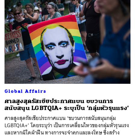
Global Affairs
ศาลสูงสุดรัสเซียประกาศแบน ขบวนการ
สนับสนุน LGBTQIA+ ระบุเป็น ‘กลุ่มหัวรุนแรง’
ศาลสูงสุดรัสเซียประกาศแบน ‘ขบวนการสนับสนุนกลุ่ม
LGBTQIA+’ ​โดยระบุว่า เป็นการเคลื่อนไหวของกลุ่มหัวรุนแรง
และหากผู้ใดฝ่าฝืน ทางการจะจำคุกและลงโทษ ซึ่งสร้าง