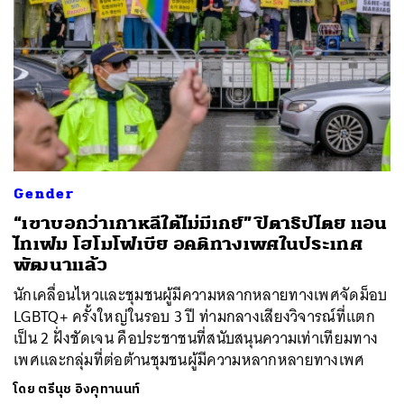
Gender
“เขาบอกว่าเกาหลีใต้ไม่มีเกย์” ปิตาธิปไตย แอน
ไทเฟม โฮโมโฟเบีย อคติทางเพศในประเทศ
พัฒนาแล้ว
นักเคลื่อนไหวและชุมชนผู้มีความหลากหลายทางเพศจัดม็อบ
LGBTQ+ ครั้งใหญ่ในรอบ 3 ปี ท่ามกลางเสียงวิจารณ์ที่แตก
เป็น 2 ฝั่งชัดเจน คือประชาชนที่สนับสนุนความเท่าเทียมทาง
เพศและกลุ่มที่ต่อต้านชุมชนผู้มีความหลากหลายทางเพศ
โดย
ตรีนุช อิงคุทานนท์