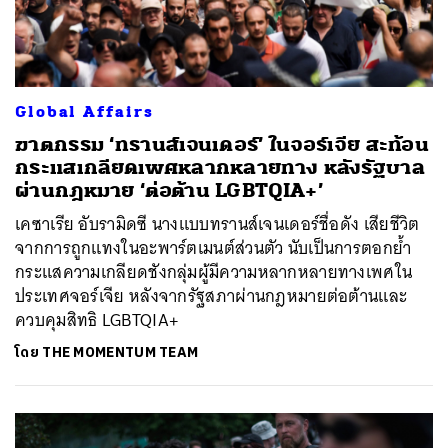
Global Affairs
ฆาตกรรม ‘ทรานส์เจนเดอร์’ ในจอร์เจีย สะท้อน
กระแสเกลียดเพศหลากหลายทาง หลังรัฐบาล
ผ่านกฎหมาย ‘ต่อต้าน LGBTQIA+’
เคซาเรีย อับรามิดซี นางแบบทรานส์เจนเดอร์ชื่อดัง เสียชีวิต
จากการถูกแทงในอะพาร์ตเมนต์ส่วนตัว นับเป็นการตอกย้ำ
กระแสความเกลียดชังกลุ่มผู้มีความหลากหลายทางเพศใน
ประเทศจอร์เจีย หลังจากรัฐสภาผ่านกฎหมายต่อต้านและ
ควบคุมสิทธิ LGBTQIA+
โดย
THE MOMENTUM TEAM