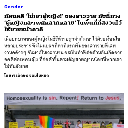
Gender
ทัศนคติ ‘ไม่เอาผู้หญิง!’ ของสาววาย กับที่ทาง
‘ผู้หญิงและเพศหลากหลาย’ ในพื้นที่ที่สงวนไว้
ให้ชายหน้าตาดี
เมื่อบทบาทของผู้หญิงในซีรีส์วายถูกจำกัดเอาไว้ด้วยเงื่อนไข
หลายประการ จึงไม่แปลกที่ท่าทีแรกเริ่มของสาววายที่เสพ
งานคล้ายๆ กันมาเป็นเวลานาน จะเป็นท่าทีต่อต้านอันเกิดจาก
อคติต่อเพศหญิง ที่ก่อตัวขึ้นตามสัญชาตญาณโดยที่พวกเขา
ไม่ทันสังเกต
โดย
ศิรอักษร จอมใบหยก