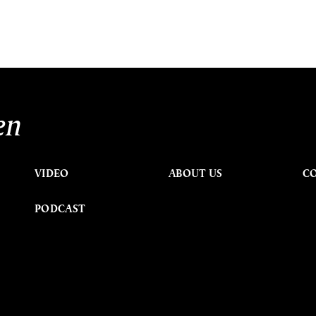
en
VIDEO
ABOUT US
C
PODCAST