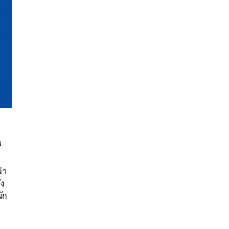
ก
นหา
SHARE
TWEET
LINE
EMAIL
่า
้ง
ัก