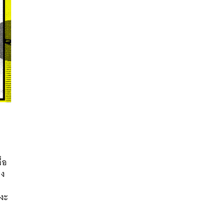
นหา
ื่อ
SHARE
TWEET
LINE
EMAIL
่ง
’
หงะ