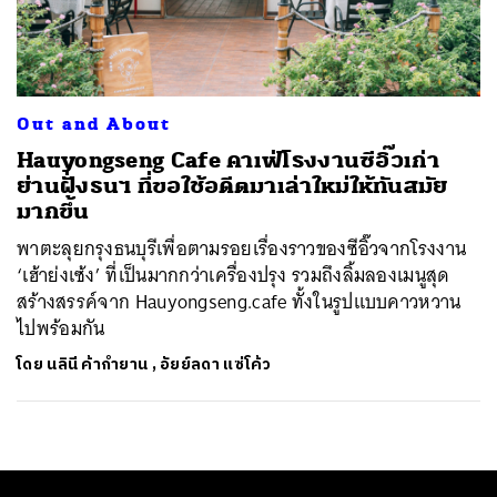
ค้นหา
SHARE
TWEET
LINE
EMAIL
Out and About
Hauyongseng Cafe คาเฟ่โรงงานซีอิ๊วเก่า
ย่านฝั่งธนฯ ที่ขอใช้อดีตมาเล่าใหม่ให้ทันสมัย
มากขึ้น
พาตะลุยกรุงธนบุรีเพื่อตามรอยเรื่องราวของซีอิ๊วจากโรงงาน
‘เฮ้าย่งเซ้ง’ ที่เป็นมากกว่าเครื่องปรุง รวมถึงลิ้มลองเมนูสุด
สร้างสรรค์จาก Hauyongseng.cafe ทั้งในรูปแบบคาวหวาน
ไปพร้อมกัน
โดย
นลินี ค้ากำยาน
,
อัยย์ลดา แซ่โค้ว