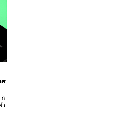
าย
นหา
SHARE
TWEET
LINE
EMAIL
 ก็
ผ้า