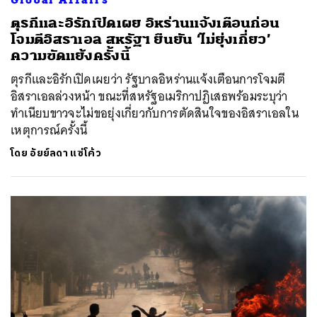
ตุรกีและอิรักเปิดเผย อิหร่านแจ้งเตือนก่อน
โจมตีอิสราเอล สหรัฐฯ ยืนยัน ‘ไม่ยุ่งเกี่ยว’
ความขัดแย้งครั้งนี้
ตุรกีและอิรักเปิดเผยว่า รัฐบาลอิหร่านแจ้งเตือนการโจมตี
อิสราเอลล่วงหน้า ขณะที่สหรัฐอเมริกาปฏิเสธพร้อมระบุว่า
ทำเนียบขาวจะไม่ขอยุ่งเกี่ยวกับการตัดสินใจของอิสราเอลใน
เหตุการณ์ครั้งนี้
โดย
อัยย์ลดา แซ่โค้ว