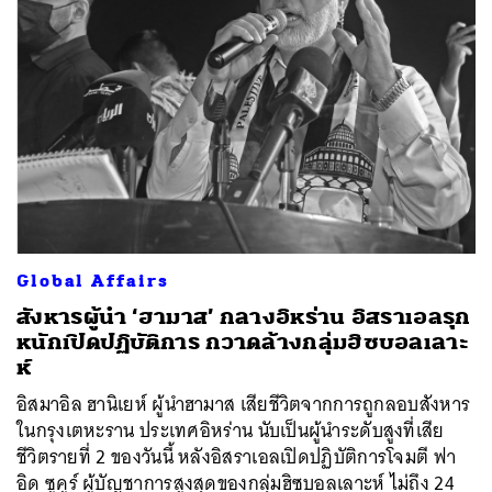
Global Affairs
สังหารผู้นำ ‘ฮามาส’ กลางอิหร่าน อิสราเอลรุก
หนักเปิดปฏิบัติการ กวาดล้างกลุ่มฮิซบอลเลาะ
ห์
อิสมาอิล ฮานิเยห์ ผู้นำฮามาส เสียชีวิตจากการถูกลอบสังหาร
ในกรุงเตหะราน ประเทศอิหร่าน นับเป็นผู้นำระดับสูงที่เสีย
ชีวิตรายที่ 2 ของวันนี้ หลังอิสราเอลเปิดปฏิบัติการโจมตี ฟา
อิด ซูคูร์ ผู้บัญชาการสูงสุดของกลุ่มฮิซบอลเลาะห์ ไม่ถึง 24