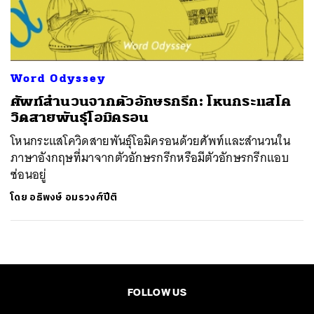
ค้นหา
SHARE
TWEET
LINE
EMAIL
Word Odyssey
ศัพท์สำนวนจากตัวอักษรกรีก: โหนกระแสโค
วิดสายพันธุ์โอมิครอน
โหนกระแสโควิดสายพันธุ์โอมิครอนด้วยศัพท์และสำนวนใน
ภาษาอังกฤษที่มาจากตัวอักษรกรีกหรือมีตัวอักษรกรีกแอบ
ซ่อนอยู่
โดย
อธิพงษ์ อมรวงศ์ปีติ
FOLLOW US