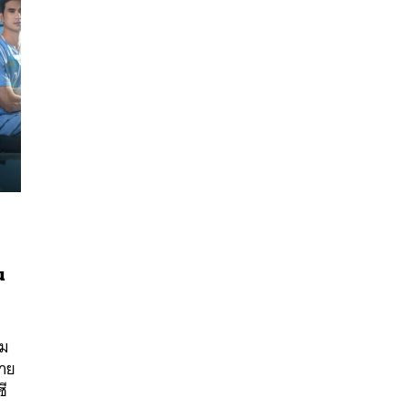
น
นหา
SHARE
TWEET
LINE
EMAIL
าม
ลาย
ซี