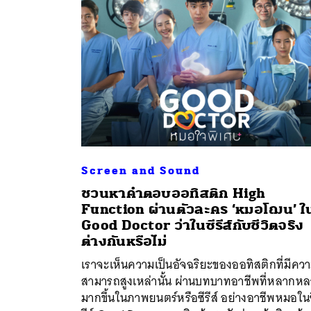
Screen and Sound
ชวนหาคำตอบออทิสติก High
Function ผ่านตัวละคร ‘หมอโฌน’ ใ
Good Doctor ว่าในซีรีส์กับชีวิตจริง
ค้
ต่างกันหรือไม่
เราจะเห็นความเป็นอัจฉริยะของออทิสติกที่มีคว
สามารถสูงเหล่านั้น ผ่านบทบาทอาชีพที่หลากห
มากขึ้นในภาพยนตร์หรือซีรีส์ อย่างอาชีพหมอใน