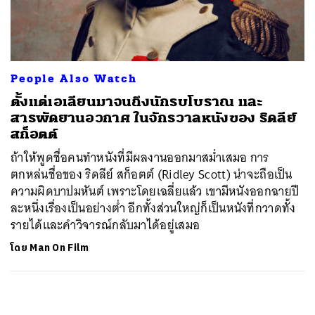
ค้นหา
SHARE
TWEET
LINE
EMAIL
People Also Watch
ตั้งแต่เอเลียนมาจนถึงนักรบโบราณ และ
สารพัดยานอวกาศ ในจักรวาลหนังของ ริดลีย์
สก็อตต์
ถ้าให้พูดชื่อคนทำหนังที่มีผลงานออกมาสม่ำเสมอ การ
ตกหล่นชื่อของ ริดลีย์ สก็อตต์ (Ridley Scott) น่าจะถือเป็น
ความผิดบาปมหันต์ เพราะโดยเฉลี่ยแล้ว เขามีหนังออกฉายปี
ละหนึ่งเรื่องเป็นอย่างต่ำ อีกทั้งส่วนใหญ่ก็เป็นหนังที่กวาดทั้ง
รายได้และคำวิจารณ์กลับมาได้อยู่เสมอ
โดย
Man On Film