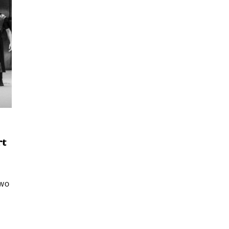
นหา
rt
SHARE
TWEET
LINE
EMAIL
Two