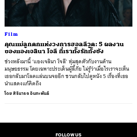
ค้นหา
SHARE
TWEET
LINE
EMAIL
Film
คุณแม่ลูกดกแห่งวงการฮอลลีวูด: 5 ผลงาน
ของแองเจลินา โจลี ที่เราทั้งรักทั้งชัง
ช่วงหลังมานี้ ‘แองเจลินา โจลี’ ทุ่มสุดตัวกับงานด้าน
มนุษยธรรม โดยเฉพาะประเด็นผู้ลี้ภัย ไม่รู้ว่าเมื่อไรเราจะเห็น
เธอกลับมาโลดแล่นบนจออีก ชวนกลับไปดูหนัง 5 เรื่องที่เธอ
นำแสดงแก้คิดถึง
โดย
สิรินารถ อินทะพันธ์
FOLLOW US