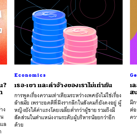
Economics
Ge
าน?
เธอ-เขา และค่าจ้างของเราไม่เท่ากัน
เล
ท
ส
การพูดเรื่องความเท่าเทียมระหว่างเพศยังไม่ใช่เรื่อง
มีก
ล้าสมัย เพราะอคติที่ฝังรากลึกในสังคมก็ยังคงอยู่ ผู้
นหา
้าง
ต่
หญิงยังได้ค่าแรงโดยเฉลี่ยต่ำกว่าผู้ชาย รวมถึงมี
SHARE
TWEET
LINE
EMAIL
ิน
คว
สัดส่วนในตำแหน่งงานระดับผู้บริหารน้อยกว่าอีก
ูแล
ด้วย
ก