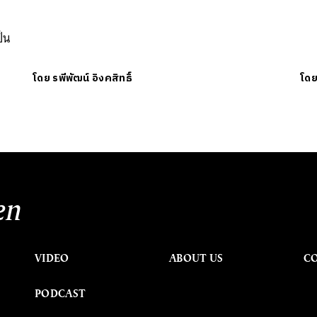
ป็น
โดย
รพีพัฒน์ อิงคสิทธิ์
โด
en
VIDEO
ABOUT US
C
PODCAST