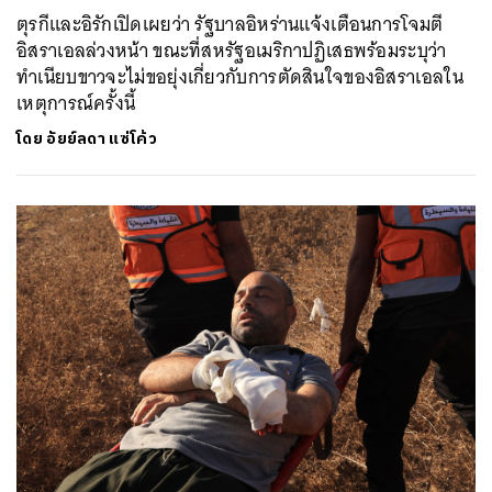
ตุรกีและอิรักเปิดเผยว่า รัฐบาลอิหร่านแจ้งเตือนการโจมตี
อิสราเอลล่วงหน้า ขณะที่สหรัฐอเมริกาปฏิเสธพร้อมระบุว่า
ทำเนียบขาวจะไม่ขอยุ่งเกี่ยวกับการตัดสินใจของอิสราเอลใน
เหตุการณ์ครั้งนี้
โดย
อัยย์ลดา แซ่โค้ว