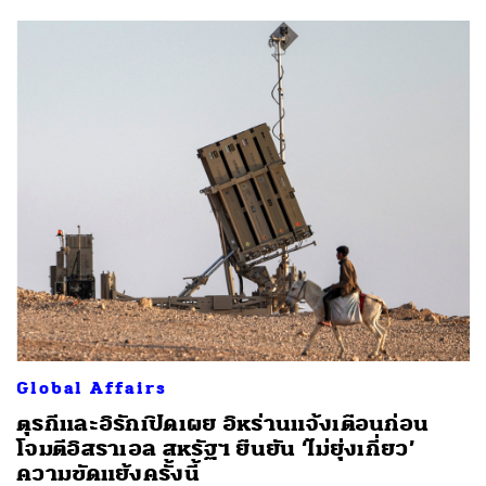
Global Affairs
ตุรกีและอิรักเปิดเผย อิหร่านแจ้งเตือนก่อน
โจมตีอิสราเอล สหรัฐฯ ยืนยัน ‘ไม่ยุ่งเกี่ยว’
ความขัดแย้งครั้งนี้