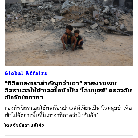
Global Affairs
“ชีวิตของเราสำคัญกว่าเขา” รายงานพบ
อิสราเอลใช้ปาเลสไตน์ เป็น ‘โล่มนุษย์’ ตรวจจับ
กับดักในกาซา
กองทัพอิสราเอลใช้พลเรือนปาเลสติเนียนเป็น ‘โล่มนุษย์’ เพื่อ
เข้าไปจัดการพื้นที่ในกาซาที่คาดว่ามี ‘กับดัก’
โดย
อัยย์ลดา แซ่โค้ว