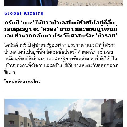
Global Affairs
ทรัมป์ ‘แนะ’ ให้ชาวปาเลสไตน์ย้ายไปอยู่ที่อื่น
เผยสหรัฐฯ จะ ‘ครอง’ กาซา และพัฒนาพื้นที่
เอง ย้ำหากกลับมา ประวัติศาสตร์จะ ‘ซ้ำรอย’
โดนัลด์ ทรัมป์ ผู้นำสหรัฐอเมริกา ประกาศ ‘แนะนำ’ ให้ชาว
ปาเลสไตน์ไปอยู่ที่อื่น ไม่เช่นนั้นประวัติศาสตร์อาจซ้ำรอย
เหมือนร้อยปีที่ผ่านมา เผยสหรัฐฯ พร้อมพัฒนาพื้นที่ให้เป็น
‘บ้านของคนทั้งโลก’ และสร้าง ‘ริเวียราแห่งตะวันออกกลาง’
ขึ้นมา
ค้นหา
SHARE
TWEET
LINE
EMAIL
โดย
อัยย์ลดา แซ่โค้ว