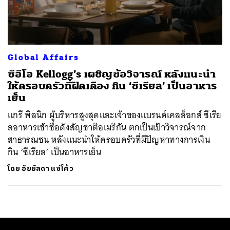
ค้นหา
SHARE
TWEET
LINE
EMAIL
Global Affairs
ซีอีโอ Kellogg’s เผชิญข้อวิจารณ์ หลังแนะนำ
ให้ครอบครัวที่ฝืดเคือง กิน ‘ซีเรียล’ เป็นอาหาร
เย็น
แกรี พิลนิก ผู้บริหารสูงสุดและเจ้าของแบรนด์เคลล็อกส์ ซีเรีย
ลอาหารเช้าชื่อดังสัญชาติอเมริกัน ตกเป็นเป้าวิจารณ์จาก
สาธารณชน หลังแนะนำให้ครอบครัวที่มีปัญหาทางการเงิน
กิน ‘ซีเรียล’ เป็นอาหารเย็น
โดย
อัยย์ลดา แซ่โค้ว