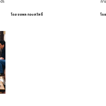
nds
กา
โดย
ชยพล ทองสวัสดิ์
โด
นหา
SHARE
TWEET
LINE
EMAIL