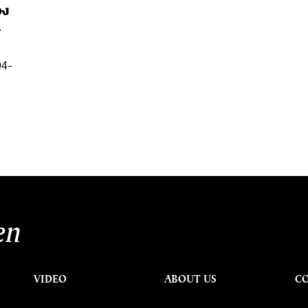
อง
ก
94-
en
VIDEO
ABOUT US
C