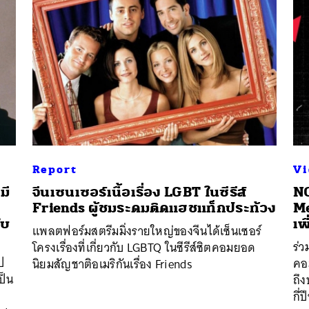
Report
Vi
มี
จีนเซนเซอร์เนื้อเรื่อง LGBT ในซีรีส์
NO
Friends ผู้ชมระดมติดแฮชแท็กประท้วง
Me
ใบ
เพ
แพลตฟอร์มสตรีมมิ่งรายใหญ่ของจีนได้เซ็นเซอร์
ร่ว
โครงเรื่องที่เกี่ยวกับ LGBTQ ในซีรีส์ซิตคอมยอด
ป
คอม
นิยมสัญชาติอเมริกันเรื่อง Friends
ป็น
ถึง
กี่