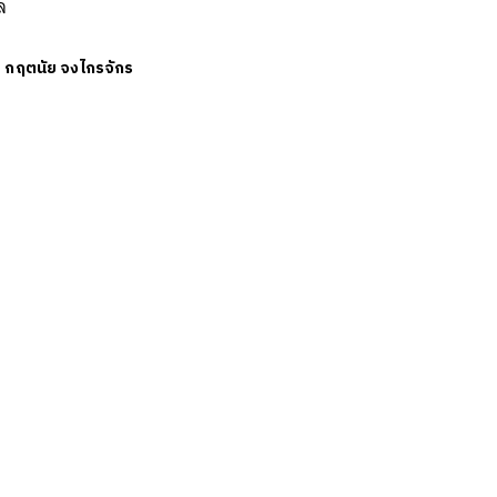
ล
ย
กฤตนัย จงไกรจักร