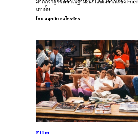
มากกว่าถูกจดจำในฐานะนักแสดงจากเรื่อง Frie
เท่านั้น
โดย
กฤตนัย จงไกรจักร
ค้
Film