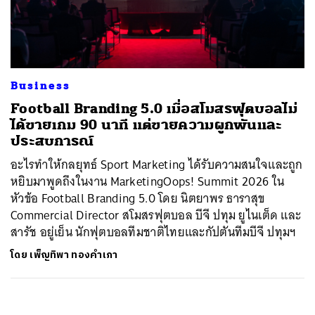
ค้นหา
SHARE
TWEET
LINE
EMAIL
Business
Football Branding 5.0 เมื่อสโมสรฟุตบอลไม่
ได้ขายเกม 90 นาที แต่ขายความผูกพันและ
ประสบการณ์
อะไรทำให้กลยุทธ์ Sport Marketing ได้รับความสนใจและถูก
หยิบมาพูดถึงในงาน MarketingOops! Summit 2026 ใน
หัวข้อ Football Branding 5.0 โดย นิตยาพร ธาราสุข
Commercial Director สโมสรฟุตบอล บีจี ปทุม ยูไนเต็ด และ
สารัช อยู่เย็น นักฟุตบอลทีมชาติไทยและกัปตันทีมบีจี ปทุมฯ
โดย
เพ็ญทิพา ทองคำเภา