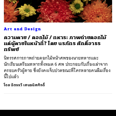
ค้นหา
SHARE
TWEET
LINE
EMAIL
Art and Design
ความตาย / ดอกไม้ / ทหาร: ภาพถ่ายดอกไม้
แด่ผู้ตายในหน้าที่? โดย นรภัทร ศักดิ์อาธร
ทรัพย์
นิทรรศการภาพถ่ายดอกไม้หน้าศพของนายทหารและ
นักเรียนเตรียมทหารทั้งหมด 6 ศพ ประกอบกับเรื่องเล่าจาก
ครอบครัวผู้ตาย ซึ่งยังคงเจ็บปวดขณะที่ใครหลายคนลืมเรื่อง
นี้ไปแล้ว
โดย
ฉัตรรวี เสนธนิสศักดิ์