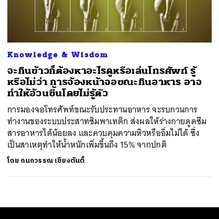
ค้นหา
SHARE
TWEET
LINE
EMAIL
Knowledge & Wisdom
จะกินข้าวก็ต้องหาอะไรดูหรือเล่นโทรศัพท์ รู้
หรือไม่ว่า การจ้องหน้าจอขณะกินอาหาร อาจ
ทำให้อ้วนขึ้นโดยไม่รู้ตัว
การมองจอโทรศัพท์ขณะรับประทานอาหาร จะรบกวนการ
ทำงานของระบบประสาทซิมพาเทติก ส่งผลให้ร่างกายดูดซึม
สารอาหารได้น้อยลง และควบคุมความหิวหรืออิ่มไม่ได้ ซึ่ง
เป็นสาเหตุทำให้น้ำหนักเพิ่มขึ้นถึง 15% จากปกติ
โดย
กนกวรรณ เชียงตันติ์