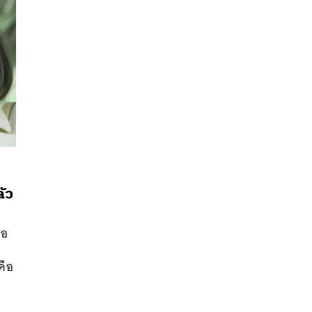
ล้ว
นหา
SHARE
TWEET
LINE
EMAIL
ือ
คือ