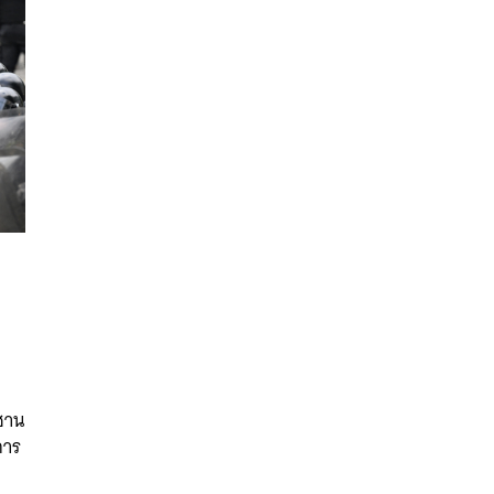
นหา
SHARE
TWEET
LINE
EMAIL
ซาน
การ