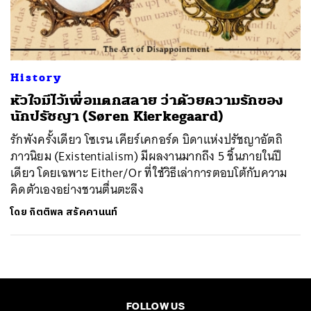
ค้นหา
SHARE
TWEET
LINE
EMAIL
History
หัวใจมีไว้เพื่อแตกสลาย ว่าด้วยความรักของ
นักปรัชญา (Søren Kierkegaard)
รักพังครั้งเดียว โซเรน เคียร์เคกอร์ด บิดาแห่งปรัชญาอัตถิ
ภาวนิยม (Existentialism) มีผลงานมากถึง 5 ชิ้นภายในปี
เดียว โดยเฉพาะ Either/Or ที่ใช้วิธีเล่าการตอบโต้กับความ
คิดตัวเองอย่างชวนตื่นตะลึง
โดย
กิตติพล สรัคคานนท์
FOLLOW US