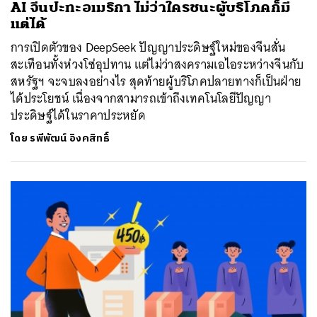
AI จีนปะทะอเมริกา ไม่ว่าใครชนะผู้บริโภคก็มี
แต่ได้
การเปิดตัวของ DeepSeek ปัญญาประดิษฐ์ใหม่ของจีนสั่น
สะเทือนทั้งห่วงโซ่อุปทาน แต่ไม่ว่าสงครามเอไอระหว่างจีนกับ
สหรัฐฯ จะจบลงอย่างไร สุดท้ายผู้บริโภคปลายทางก็เป็นฝ่าย
ได้ประโยชน์ เนื่องจากสามารถเข้าถึงเทคโนโลยีปัญญา
ประดิษฐ์ได้ในราคาประหยัด
โดย
รพีพัฒน์ อิงคสิทธิ์