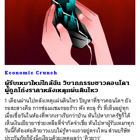
Economic Crunch
ผู้รับเหมาใหม่ใกล้ฉัน วิบากกรรมชาวคอนโดฯ
ผู้ถูกโก่งราคาหลังเหตุแผ่นดินไหว
1 เดือนผ่านไปหลังเหตุแผ่นดินไหว ปัญหาที่ชาวคอนโดฯ ยัง
รอสะสางคือ การซ่อมแซมรอยร้าว พัง ทะลุ รั่ว ที่เห็นอยู่ทุก
เมื่อเชื่อวันในห้องที่พวกเราเรียกว่าบ้าน หันไปหาภาครัฐก็ได้
เห็นเงินเยียวยาช่วยเหลือที่จำกัดจำเขี่ย หันไปหาผู้รับเหมาทุก
วันนี้ก็ต้องต่อคิวยาวแบบไม่รู้หางแถวอยู่ตรงไหน ส่วนบริษัท
ประกันภัยก็ยังนิ่งเงียบด้วยเหตุผลว่า ‘คิวยาว’