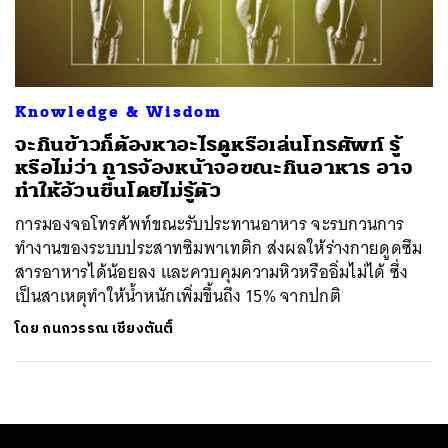
ค้นหา
SHARE
TWEET
LINE
EMAIL
Knowledge & Wisdom
จะกินข้าวก็ต้องหาอะไรดูหรือเล่นโทรศัพท์ รู้
หรือไม่ว่า การจ้องหน้าจอขณะกินอาหาร อาจ
ทำให้อ้วนขึ้นโดยไม่รู้ตัว
การมองจอโทรศัพท์ขณะรับประทานอาหาร จะรบกวนการ
ทำงานของระบบประสาทซิมพาเทติก ส่งผลให้ร่างกายดูดซึม
สารอาหารได้น้อยลง และควบคุมความหิวหรืออิ่มไม่ได้ ซึ่ง
เป็นสาเหตุทำให้น้ำหนักเพิ่มขึ้นถึง 15% จากปกติ
โดย
กนกวรรณ เชียงตันติ์