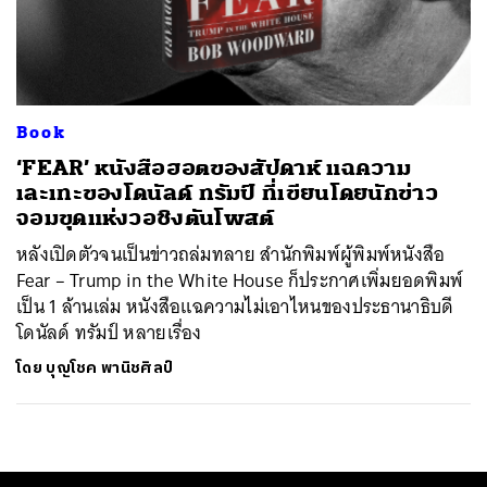
ค้นหา
SHARE
TWEET
LINE
EMAIL
Book
‘FEAR’ หนังสือฮอตของสัปดาห์ แฉความ
เละเทะของโดนัลด์ ทรัมป์ ที่เขียนโดยนักข่าว
จอมขุดแห่งวอชิงตันโพสต์
หลังเปิดตัวจนเป็นข่าวถล่มทลาย สำนักพิมพ์ผู้พิมพ์หนังสือ
Fear – Trump in the White House ก็ประกาศเพิ่มยอดพิมพ์
เป็น 1 ล้านเล่ม หนังสือแฉความไม่เอาไหนของประธานาธิบดี
โดนัลด์ ทรัมป์ หลายเรื่อง
โดย
บุญโชค พานิชศิลป์