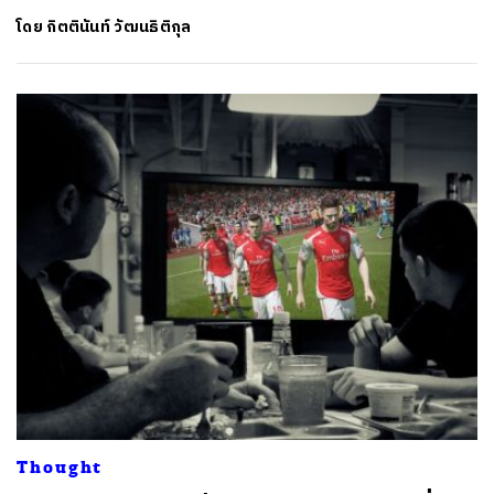
โดย
กิตตินันท์ วัฒนธิติกุล
Thought